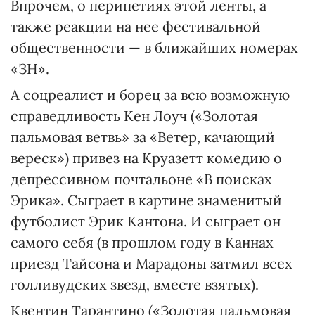
Впрочем, о перипетиях этой ленты, а
также реакции на нее фестивальной
общественности — в ближайших номерах
«ЗН».
А соцреалист и борец за всю возможную
справедливость Кен Лоуч («Золотая
пальмовая ветвь» за «Ветер, качающий
вереск») привез на Круазетт комедию о
депрессивном почтальоне «В поисках
Эрика». Сыграет в картине знаменитый
футболист Эрик Кантона. И сыграет он
самого себя (в прошлом году в Каннах
приезд Тайсона и Марадоны затмил всех
голливудских звезд, вместе взятых).
Квентин Тарантино («Золотая пальмовая