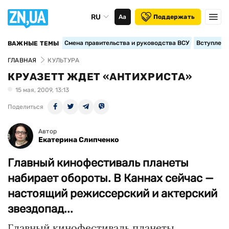
RU
Аа
Поддержать
Смена правительства и руководства ВСУ
Вступление
ВАЖНЫЕ ТЕМЫ
ГЛАВНАЯ
КУЛЬТУРА
КРУАЗЕТТ ЖДЕТ «АНТИХРИСТА»
15 мая, 2009, 13:13
Поделиться
Автор
Екатерина Слипченко
Главный кинофестиваль планеты
набирает обороты. В Каннах сейчас —
настоящий режиссерский и актерский
звездопад...
Главный кинофестиваль планеты