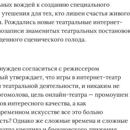
льных вождей к созданию специального
 утешения для тех, кто лишен счастья живого
. Рождались новые театральные интернет-
нозаписи знаменитых театральных постаново
денного сценического голода.
вынужден согласиться с режиссером
й утверждает, что игры в интернет-театр
театральной деятельности, и никаким не
огомолова, цель онлайн-театра — промоушен
в интересного качества, а как
временном искусстве все это больно
 есть? Однако же сложные времена и сложные
еатра креатива и броуновского движения,