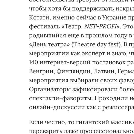
чтобы хотя бы поддерживать искры
Кстати, именно сейчас в Украине 
фестиваль «Театр.
NET-PROFI
». Эт
родившийся еще в прошлом году в 
«День театра» (Theatre day fest). В
мероприятии как эксперт и знаю, ч
140 интернет-версий постановок раз
Венгрии, Финляндии, Латвии, Герм
мероприятия выбирали своих фавор
Организаторы зафиксировали более 
спектакли-фавориты. Проходили не
онлайн-дискуссии как с режиссерам
Если честно, то гигантский масси
переварить даже профессиональном