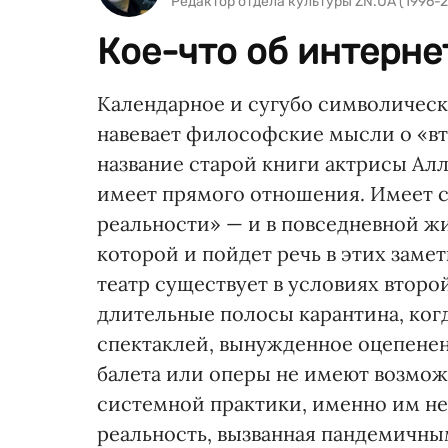
Редактор отдела культуры ZN.UA (1996-2
Кое-что об интерне
Календарное и сугубо символичес
навевает философские мысли о «вт
название старой книги актрисы Ал
имеет прямого отношения. Имеет 
реальности» — и в повседневной жиз
которой и пойдет речь в этих заме
театр существует в условиях второй
длительные полосы карантина, когд
спектаклей, вынужденное оцепенен
балета или оперы не имеют возмож
системной практики, именно им не
реальность, вызванная пандемичны