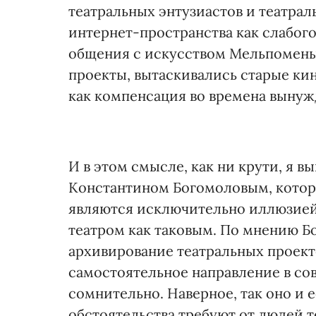
театральных энтузиастов и театра
интернет-пространства как слабого
общения с искусством Мельпомены
проекты, вытаскивались старые ки
как компенсация во времена вынуж
И в этом смысле, как ни крути, я 
Константином Богомоловым, которы
являются исключительно иллюзией 
театром как таковым. По мнению Б
архивирование театральных проекто
самостоятельное направление в со
сомнительно. Наверное, так оно и
обстоятельства требуют от людей т