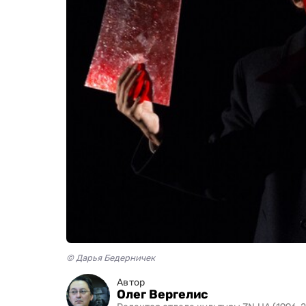
© Дарья Бедерничек
Автор
Олег Вергелис