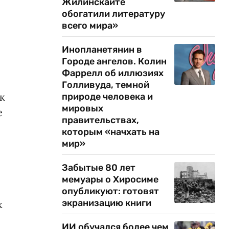
Жилинскайте
обогатили литературу
всего мира»
Инопланетянин в
Городе ангелов. Колин
Фаррелл об иллюзиях
Голливуда, темной
к
природе человека и
мировых
е
правительствах,
которым «начхать на
мир»
Забытые 80 лет
мемуары о Хиросиме
опубликуют: готовят
экранизацию книги
х
ИИ обучался более чем