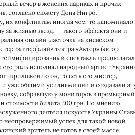
ерный вечер в женских париках и прочих
ив, согласно сюжету Дона Нигро.
у, их конфликтам иногда чем-то напоминало
 за жизнью звезд, — такого эффекта они и
тральная онлайн-ласточка на киевском
стер Баттерфляй» театра «Актер» (автор
ае геймифицированный спектакль предполагал
: его роль исполнял народный артист Украин
om-приложению он, то есть его мистер,
, и уже общими усилиями они и создавали эт
овку, собравшую у мониторов в премьерный
ри стоимости билета 200 грн. По мнению
заслуженного деятеля искусств Украины Слав
но неопровержимый успех для такой новой
раинский зритель не готов в своей массе