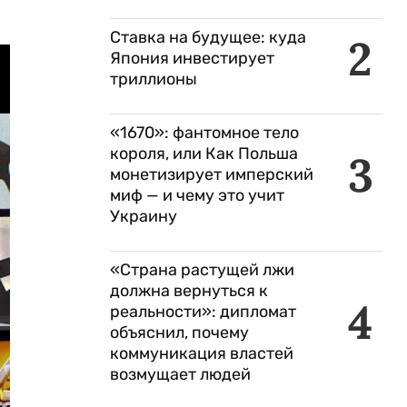
Ставка на будущее: куда
2
Япония инвестирует
триллионы
«1670»: фантомное тело
короля, или Как Польша
3
монетизирует имперский
миф — и чему это учит
Украину
«Страна растущей лжи
должна вернуться к
4
реальности»: дипломат
объяснил, почему
коммуникация властей
возмущает людей