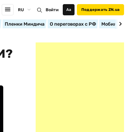
RU
Войти
Аа
Поддержать ZN.ua
Пленки Миндича
О переговорах с РФ
Мобилизация
И?