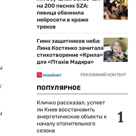
на 200 песнях SZA:
певица обвинила
нейросети в краже
треков
Гимн защитников неба:
Лина Костенко зачитала
стихотворение «Крила»
для «Птахів Мадяра»
ы
у
ПОПУЛЯРНОЕ
Кличко рассказал, успеет
ли Киев восстановить
1
ы
энергетические объекты к
началу отопительного
сезона