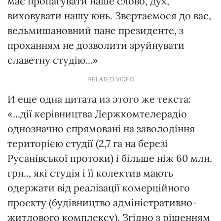
має пропагувати наше слово, дух,
виховувати нашу юнь. Звертаємося до вас,
вельмишановний пане президенте, з
проханням не дозволити зруйнувати
славетну студію...»
RELATED VIDEO
И еще одна цитата из этого же текста:
«...дії керівництва Держкомтелерадіо
однозначно спрямовані на заволодіння
територією студії (2,7 га на березі
Русанівської протоки) і більше ніж 60 млн.
грн.., які студія і її колектив мають
одержати від реалізації комерційного
проекту (будівництво адміністративно-
житлового комплексу). Згідно з рішенням