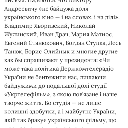
Андреевичу «не байдужа доля
українського кіно — і на словах, і на ділі».
Владимир Яворивский, Николай
Жулинский, Иван Драч, Мария Матиос,
Евгений Станюкович, Богдан Ступка, Лесь
Танюк, Борис Олийнык и многие другие
как бы спрашивают у президента: «Чи
може така політика Держкомтелерадіо
України не бентежити нас, лишаючи
байдужими до подальшої долі студії
«Укртелефільм», з якою пов’язане і наше
творче життя. Бо студія — не лише
колишні здобутки, а і майбутнє України,
якій так бракує українського фільму, що