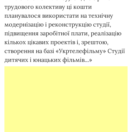
трудового колективу ці кошти
планувалося використати на технічну
модернізацію і реконструкцію студії,
підвищення заробітної плати, реалізацію
кількох цікавих проектів і, зрештою,
створення на базі «Укртелефільму» Студії
дитячих і юнацьких фільмів...»