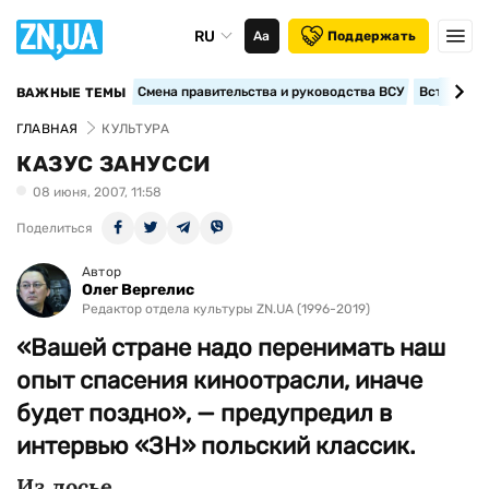
RU
Аа
Поддержать
Смена правительства и руководства ВСУ
Вступление
ВАЖНЫЕ ТЕМЫ
ГЛАВНАЯ
КУЛЬТУРА
КАЗУС ЗАНУССИ
08 июня, 2007, 11:58
Поделиться
Автор
Олег Вергелис
Редактор отдела культуры ZN.UA (1996-2019)
«Вашей стране надо перенимать наш
опыт спасения киноотрасли, иначе
будет поздно», — предупредил в
интервью «ЗН» польский классик.
Из досье