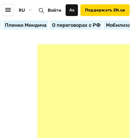
RU
Войти
Аа
Поддержать ZN.ua
Пленки Миндича
О переговорах с РФ
Мобилизация