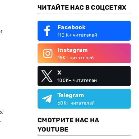
ЧИТАЙТЕ НАС В СОЦСЕТЯХ
Facebook
и
110 K+ читателей
Instagram
15K+ читателей
X
100K+ читателей
Telegram
и
60K+ читателей
х
СМОТРИТЕ НАС НА
»
YOUTUBE