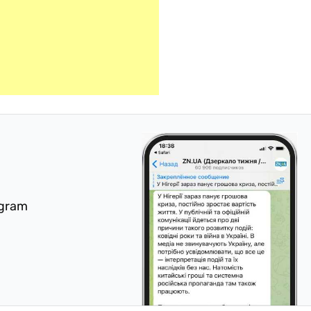
egram