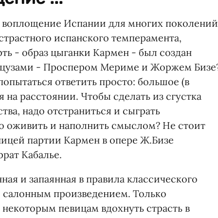
у воплощение Испании для многих поколений
 страстного испанского темперамента,
ть - образ цыганки Кармен - был создан
анцузами - Проспером Мериме и Жоржем Бизе
попытаться ответить просто: большое (в
на расстоянии. Чтобы сделать из сгустка
тва, надо отстраниться и сыграть
до оживить и наполнить смыслом? Не стоит
ницей партии Кармен в опере Ж.Бизе
рат Кабалье.
нная и запаянная в правила классического
но салонным произведением. Только
некоторым певицам вдохнуть страсть в