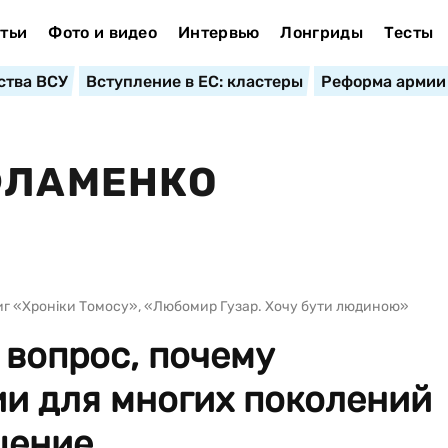
тьи
Фото и видео
Интервью
Лонгриды
Тесты
ства ВСУ
Вступление в ЕС: кластеры
Реформа армии
ФЛАМЕНКО
ниг «Хроніки Томосу», «Любомир Гузар. Хочу бути людиною»
 вопрос, почему
и для многих поколений
ние ...