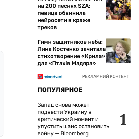
на 200 песнях SZA:
певица обвинила
нейросети в краже
треков
Гимн защитников неба:
Лина Костенко зачитала
стихотворение «Крила»
для «Птахів Мадяра»
ПОПУЛЯРНОЕ
Запад снова может
подвести Украину в
1
критический момент и
упустить шанс остановить
войну — Bloomberg