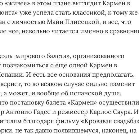
о «живее» в этом плане выглядит Кармен в
ита» уже успела стать классикой, к тому же
ан с личностью Майи Плисецкой, и все, что
е нее, невольно читается именно в сравнени
везды мирового балета», организованного
т познакомиться с еще одной Кармен в
пании. И есть все основания предполагать,
евернет, то во всяком случае сильно изменит
, а может, и вообще об испанской душе.
 что постановку балета «Кармен» осуществил
 Антонио Гадес и режиссер Карлос Саура. И
ителям благодаря фильму «Кровавая свадьба
ки, не так давно появившемуся, наконец, на