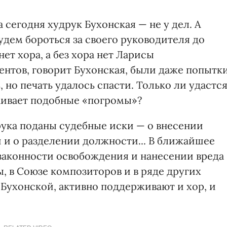
а сегодня худрук Бухонская — не у дел. А
удем бороться за своего руководителя до
ет хора, а без хора нет Ларисы
нтов, говорит Бухонская, были даже попытк
, но печать удалось спасти. Только ли удастс
раивает подобные «погромы»?
ука поданы судебные иски — о внесении
 и о разделении должности... В ближайшее
езаконности освобождения и нанесении вреда
, в Союзе композиторов и в ряде других
 Бухонской, активно поддерживают и хор, и