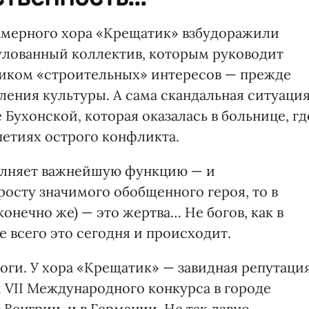
амерного хора «Крещатик» взбудоражили
улованный коллектив, которым руководит
ником «строительных» интересов — прежде
ления культуры. А сама скандальная ситуаци
 Бухонской, которая оказалась в больнице, гд
петиях острого конфликта.
полняет важнейшую функцию — и
росту значимого обобщенного героя, то в
онечно же) — это жертва… Не богов, как в
е всего это сегодня и происходит.
оги. У хора «Крещатик» — завидная репутация
 VII Международного конкурса в городе
 Венгрии, и в Германии. Не так давно