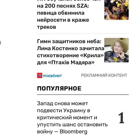
на 200 песнях SZA:
певица обвинила
нейросети в краже
треков
Гимн защитников неба:
и
Лина Костенко зачитала
я
стихотворение «Крила»
для «Птахів Мадяра»
ПОПУЛЯРНОЕ
Запад снова может
подвести Украину в
1
критический момент и
упустить шанс остановить
войну — Bloomberg