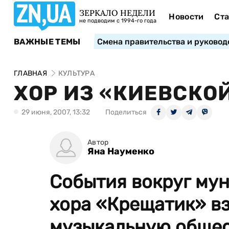
ЗЕРКАЛО НЕДЕЛИ
Новости
Ста
не подводим с 1994-го года
ВАЖНЫЕ ТЕМЫ
Смена правительства и руковод
ГЛАВНАЯ
КУЛЬТУРА
ХОР ИЗ «КИЕВСКО
29 июня, 2007, 13:32
Поделиться
Автор
Яна Науменко
События вокруг му
хора «Крещатик» в
музыкальную общест