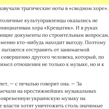
зазвучали трагические ноты в «сводном хоре».
столичные культуправленцы оказались не
нициативам хора «Крещатик». И в руках
ующие документы по строительным вопросам
ременно кто-нибудь находит выгоду. Поэтому
а пытаются отстранить от занимаемой
ь совершенно другого человека, который, по
имел отношения не только к музыке, но и к
ет, — с печалью говорит она. — За
тмечали на престижнейших музыкальных
современную украинскую музыку на
е власти хотят уничтожить столь значимые