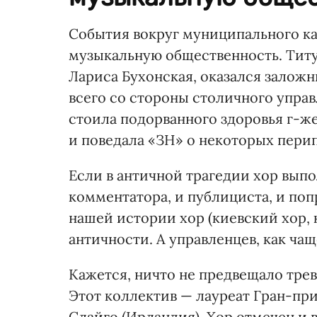
События вокруг муниципального к
музыкальную общественность. Тит
Лариса Бухонская, оказался залож
всего со стороны столичного управ
стоила подорванного здоровья г-же
и поведала «ЗН» о некоторых пери
Если в античной трагедии хор вы
комментатора, и публициста, и поп
нашей истории хор (киевский хор, к
античности. А управленцев, как чащ
Кажется, ничто не предвещало трев
Этот коллектив — лауреат Гран-при
Слайго (Ирландия). Хор отмечен и в