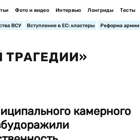
тьи
Фото и видео
Интервью
Лонгриды
Тесты
ства ВСУ
Вступление в ЕС: кластеры
Реформа армии
Й ТРАГЕДИИ»
ниципального камерного
збудоражили
венность...