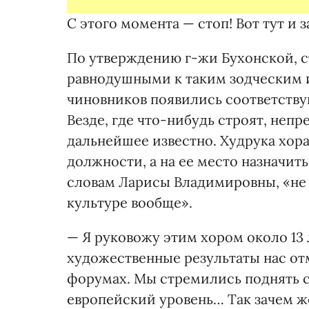
С этого момента — стоп! Вот тут и 
По утверждению г-жи Бухонс­кой, 
равнодушными к таким зодческим и
чиновников появились соответств
Везде, где что-нибудь строят, неп
дальнейшее известно. Худрука хор
должности, а на ее место назначит
словам Ларисы Владимировны, «не 
культуре вообще».
— Я руковожу этим хором около 13 л
художественные результаты нас о
форумах. Мы стремились поднять 
европейский уровень… Так зачем ж