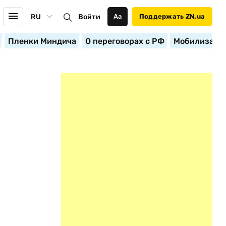
RU
Войти
Аа
Поддержать ZN.ua
Пленки Миндича
О переговорах с РФ
Мобилизация