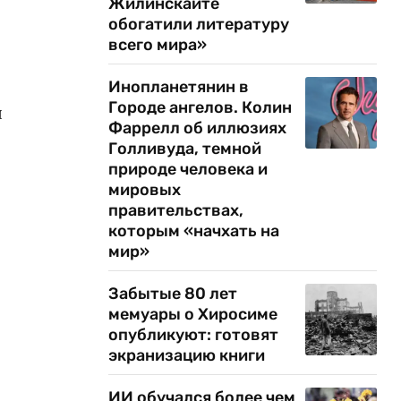
Жилинскайте
обогатили литературу
всего мира»
Инопланетянин в
Городе ангелов. Колин
я
Фаррелл об иллюзиях
Голливуда, темной
природе человека и
мировых
правительствах,
которым «начхать на
мир»
Забытые 80 лет
мемуары о Хиросиме
опубликуют: готовят
экранизацию книги
ИИ обучался более чем