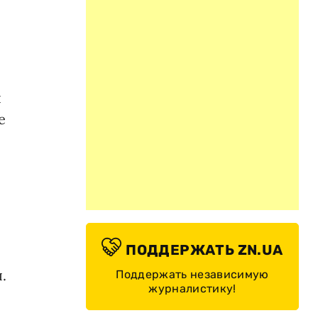
я
е
ПОДДЕРЖАТЬ ZN.UA
.
Поддержать независимую
журналистику!