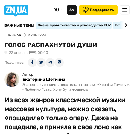
RU
Аа
Поддержать
Смена правительства и руководства ВСУ
Вступление
ВАЖНЫЕ ТЕМЫ
ГЛАВНАЯ
КУЛЬТУРА
ГОЛОС РАСПАХНУТОЙ ДУШИ
23 апреля, 1999, 00:00
Поделиться
Автор
Екатерина Щеткина
Эксперт, журналист, писатель, автор книг «Хроніки Томосу»,
«Любомир Гузар. Хочу бути людиною»
Из всех жанров классической музыки
массовая культура, можно сказать,
«пощадила» только оперу. Даже не
пощадила, а приняла в свое лоно как