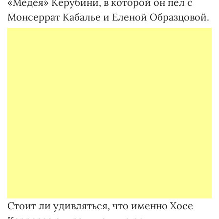
«Медея» Керубини, в которой он пел с
Монсеррат Кабалье и Еленой Образцовой.
Стоит ли удивляться, что именно Хосе