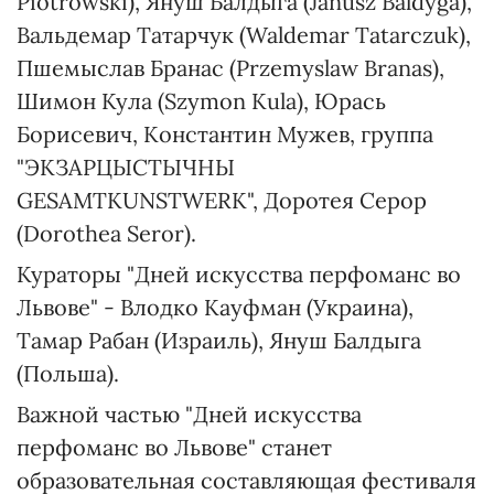
Piotrowski), Януш Балдыга (Janusz Baldyga),
Вальдемар Татарчук (Waldemar Tatarczuk),
Пшемыслав Бранас (Przemyslaw Branas),
Шимон Кула (Szymon Kula), Юрась
Борисевич, Константин Мужев, группа
"ЭКЗАРЦЫСТЫЧНЫ
GESAMTKUNSTWERK", Доротея Серор
(Dorothea Seror).
Кураторы "Дней искусства перфоманс во
Львове" - Влодко Кауфман (Украина),
Тамар Рабан (Израиль), Януш Балдыга
(Польша).
Важной частью "Дней искусства
перфоманс во Львове" станет
образовательная составляющая фестиваля