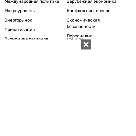
Международная политика
Зарубежная экономика
Макроуровень
Конфликт интересов
Энергорынок
Экономическая
безопасность
Приватизация
Персоналии
Экономика регионов
Социум
Наука
История
Технологии
Круг семьи
Среда обитания
Туризм
Церковь
Собственность
Культура
Использование материалов «ZN.UA» разрешается при
условии ссылки на «ZN.UA».
Для интернет-изданий обязательна прямая, открытая для
поисковых систем, гиперссылка в первом абзаце на
конкретный материал.