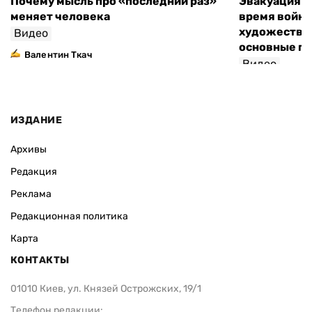
Почему мысль про «последний раз»
Эвакуация м
меняет человека
время войны
художествен
Видео
основные п
Валентин Ткач
Видео
ИЗДАНИЕ
Архивы
Редакция
Реклама
Редакционная политика
Карта
КОНТАКТЫ
01010 Киев, ул. Князей Острожских, 19/1
Телефон редакции: