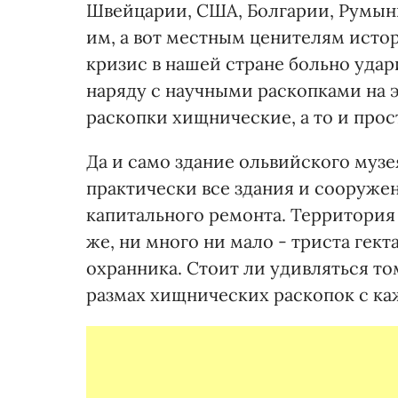
Швейцарии, США, Болгарии, Румынии
им, а вот местным ценителям исто
кризис в нашей стране больно удари
наряду с научными раскопками на э
раскопки хищнические, а то и прос
Да и само здание ольвийского музе
практически все здания и сооруже
капитального ремонта. Территория э
же, ни много ни мало - триста гекта
охранника. Стоит ли удивляться том
размах хищнических раскопок с к