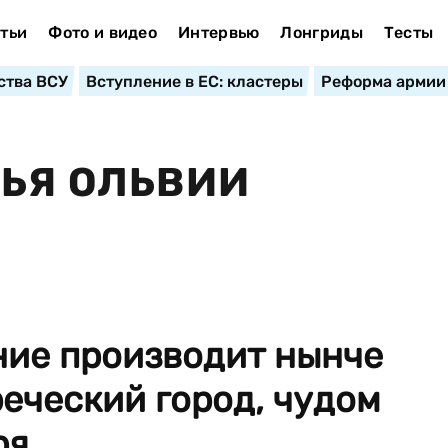
тьи
Фото и видео
Интервью
Лонгриды
Тесты
ства ВСУ
Вступление в ЕС: кластеры
Реформа армии
ТЬЯ ОЛЬВИИ
ние производит нынче
реческий город, чудом
я...