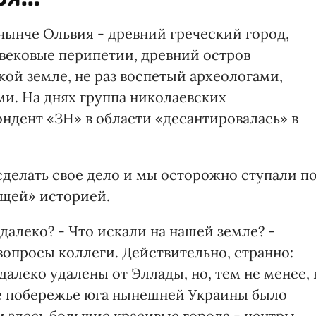
нынче Ольвия - древний греческий город,
 вековые перипетии, древний остров
ой земле, не раз воспетый археологами,
и. На днях группа николаевских
ндент «ЗН» в области «десантировалась» в
делать свое дело и мы осторожно ступали п
ащей» историей.
далеко? - Что искали на нашей земле? -
вопросы коллеги. Действительно, странно:
алеко удалены от Эллады, но, тем не менее, 
 побережье юга нынешней Украины было
и здесь большие красивые города - центры