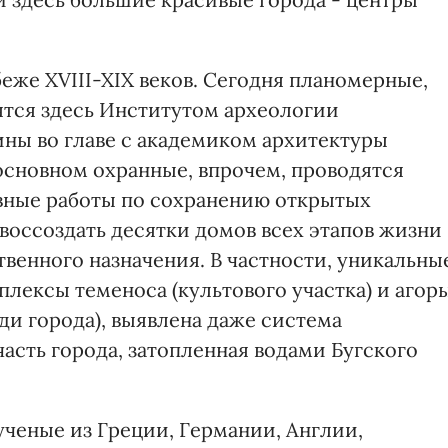
еже XVIII-XIX веков. Сегодня планомерные,
тся здесь Институтом археологии
ны во главе с академиком архитектуры
основном охранные, впрочем, проводятся
вные работы по сохранению открытых
 воссоздать десятки домов всех этапов жизни
твенного назначения. В частности, уникальны
лексы теменоса (культового участка) и агор
и города), выявлена даже система
часть города, затопленная водами Бугского
ученые из Греции, Германии, Англии,