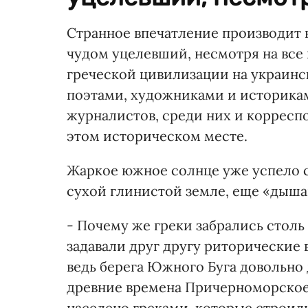
Странное впечатление производит 
чудом уцелевший, несмотря на все
греческой цивилизации на украинск
поэтами, художниками и историкам
журналистов, среди них и корреспо
этом историческом месте.
Жаркое южное солнце уже успело с
сухой глинистой земле, еще «дыш
- Почему же греки забрались столь 
задавали друг другу риторические 
ведь берега Южного Буга довольно д
древние времена Причерноморское
населено греками, которые строил