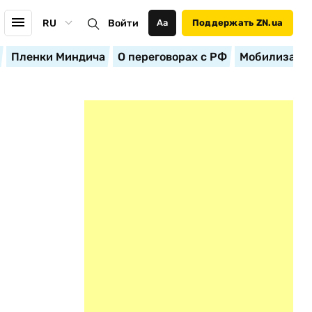
RU
Войти
Аа
Поддержать ZN.ua
Пленки Миндича
О переговорах с РФ
Мобилизация