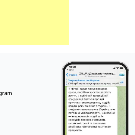
egram