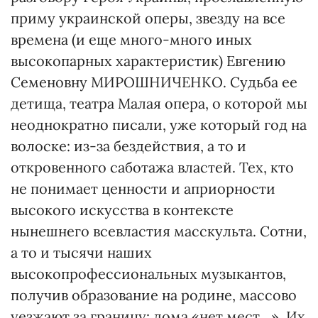
приму украинской оперы, звезду на все
времена (и еще много-много иных
высокопарных характеристик) Евгению
Семеновну МИРОШНИЧЕНКО. Судьба ее
детища, театра Малая опера, о которой мы
неоднократно писали, уже который год на
волоске: из-за бездействия, а то и
откровенного саботажа властей. Тех, кто
не понимает ценности и априорности
высокого искусства в контексте
нынешнего всевластия масскульта. Сотни,
а то и тысячи наших
высокопрофессиональных музыкантов,
получив образование на родине, массово
уезжают за границу: дома «нет мест…». Их