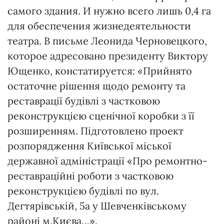
самого здания. И нужно всего лишь 0,4 га
для обеспечения жизнедеятельности
театра. В письме Леонида Черновецкого,
которое адресовано президенту Виктору
Ющенко, констатируется: «Прий­нято
остаточне рішення щодо ремонту та
реставрації будівлі з частковою
реконструкцією сценіч­ної коробки з її
розширенням. Під­готовлено проект
розпорядження Київської міської
державної адміністрації «Про ремонтно-
реставраційні роботи з частковою
реконст­рукцією будівлі по вул.
Дегтярівсь­кій, 5а у Шевченківському
районі м.Києва…».