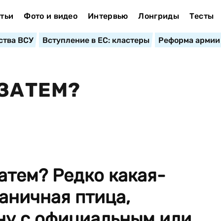
тьи
Фото и видео
Интервью
Лонгриды
Тесты
ства ВСУ
Вступление в ЕС: кластеры
Реформа армии
 ЗАТЕМ?
тем? Редко какая-
аничная птица,
у с официальным или