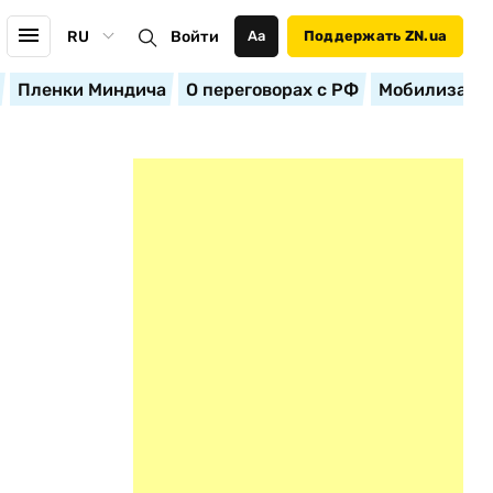
RU
Войти
Аа
Поддержать ZN.ua
Пленки Миндича
О переговорах с РФ
Мобилизация