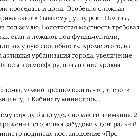
али проседать и дома. Особенно сложная
примыкают к бывшему руслу реки Полтвы,
на под землю. Болотистая местность требовал
вых свай и лежаков под фундаментами,
или несущую способность. Кроме этого, на
 активная урбанизация города, увеличение
ыбросы в атмосферу, повышение уровня
роблемы, можно предположить что, тревоги
иденту, и Кабинету министров...
ашему городу было уделено много внимания. 2
ереження історичної забудови у центральній
-министр подписал постановление «Про