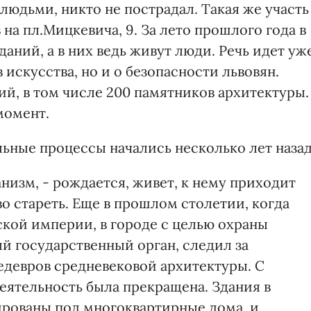
 людьми, никто не пострадал. Такая же участь
на пл.Мицкевича, 9. За лето прошлого года в
даний, а в них ведь живут люди. Речь идет уж
искусства, но и о безопасности львовян.
й, в том числе 200 памятников архитектуры.
момент.
ельные процессы начались несколько лет наза
ганизм, - рождается, живет, к нему приходит
во стареть. Еще в прошлом столетии, когда
ской империи, в городе с целью охраны
й государственный орган, следил за
едевров средневековой архитектуры. С
еятельность была прекращена. Здания в
ированы под многоквартирные дома, и