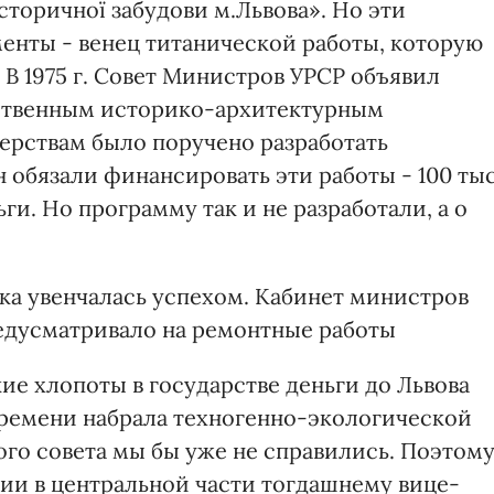
торичної забудови м.Львова». Но эти
енты - венец титанической работы, которую
. В 1975 г. Совет Министров УРСР объявил
рственным историко-архитектурным
ерствам было поручено разработать
обязали финансировать эти работы - 100 тыс
ьги. Но программу так и не разработали, а о
ытка увенчалась успехом. Кабинет министров
едусматривало на ремонтные работы
кие хлопоты в государстве деньги до Львова
 времени набрала техногенно-экологической
ого совета мы бы уже не справились. Поэтом
янии в центральной части тогдашнему вице-