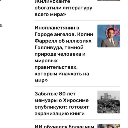
Жилинскайте
обогатили литературу
всего мира»
а
Инопланетянин в
Городе ангелов. Колин
Фаррелл об иллюзиях
Голливуда, темной
природе человека и
мировых
правительствах,
которым «начхать на
мир»
Забытые 80 лет
мемуары о Хиросиме
опубликуют: готовят
экранизацию книги
ИИ обучался более чем