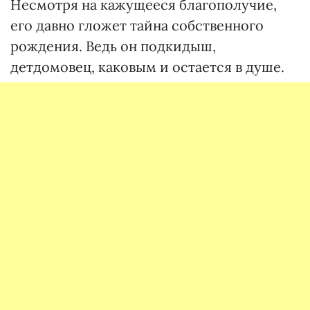
Несмотря на кажущееся благополучие,
его давно гложет тайна собственного
рождения. Ведь он подкидыш,
детдомовец, каковым и остается в душе.