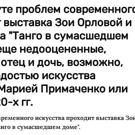
уте проблем современног
 выставка Зои Орловой и
а "Танго в сумасшедшем
 еще недооцененные,
 отец и дочь, возможно,
рдостью искусства
 Марией Примаченко или
-х гг.
временного искусства проходит выставка Зо
анго в сумасшедшем доме".