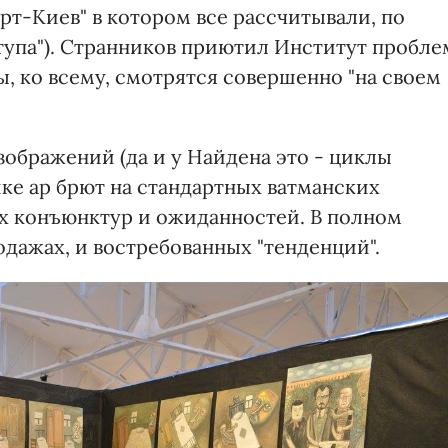
Арт-Киев" в котором все рассчитывали, по
тупа"). Странников приютил Институт пробле
ы, ко всему, смотрятся совершенно "на своем
зображений (да и у Найдена это - циклы
ке ар брют на стандартных ватманских
ых конъюнктур и ожиданностей. В полном
дажах, и востребованных "тенденций".