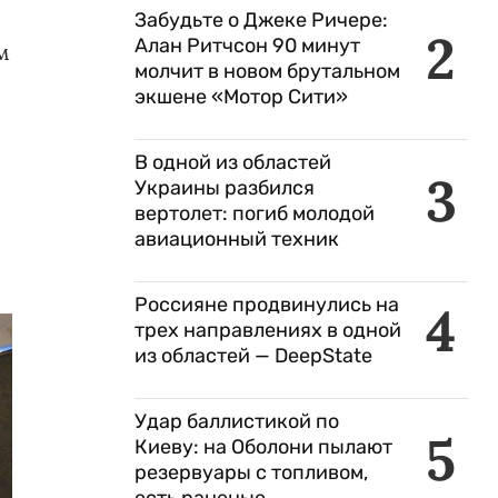
Забудьте о Джеке Ричере:
2
Алан Ритчсон 90 минут
м
молчит в новом брутальном
экшене «Мотор Сити»
В одной из областей
3
Украины разбился
вертолет: погиб молодой
авиационный техник
Россияне продвинулись на
4
трех направлениях в одной
из областей — DeepState
Удар баллистикой по
5
Киеву: на Оболони пылают
резервуары с топливом,