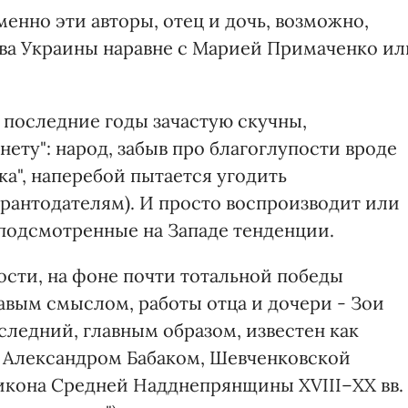
енно эти авторы, отец и дочь, возможно,
тва Украины наравне с Марией Примаченко ил
в последние годы зачастую скучны,
ету": народ, забыв про благоглупости вроде
а", наперебой пытается угодить
рантодателям). И просто воспроизводит или
подсмотренные на Западе тенденции.
ости, на фоне почти тотальной победы
авым смыслом, работы отца и дочери - Зои
следний, главным образом, известен как
 с Александром Бабаком, Шевченковской
кона Средней Надднепрянщины ХVIII–ХХ вв. 