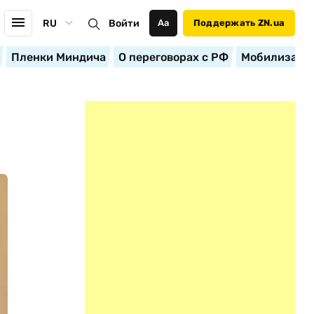
RU
Войти
Аа
Поддержать ZN.ua
Пленки Миндича
О переговорах с РФ
Мобилизация