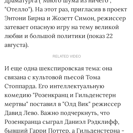
драматурга ("Много шума из ничего",
"Отелло"). На этот раз, пригласив в проект
Энтони Бирна и Жозетт Симон, режиссер
затевает опасную игру на тему великой
любви и большой политики (показ 22
августа).
RELATED VIDEO
И еще одна шекспировская тема: она
связана с культовой пьесой Тома
Стоппарда. Его интеллектуальную
комедию "Розенкранц и Гильденстерн
мертвы" поставил в "Олд Вик" режиссер
Давид Лево. Важно подчеркнуть, что
Розенкранца сыграл Даниэл Рэдклифф,
бывший Гарри Поттер, а Гильденстерна -