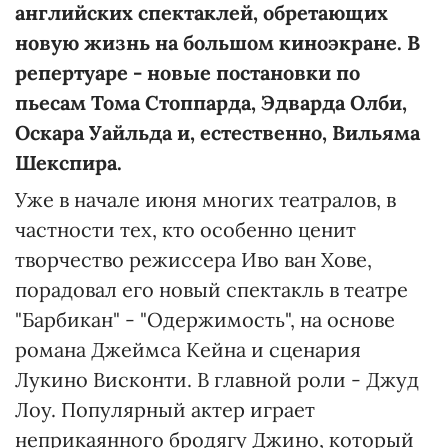
английских спектаклей, обретающих
новую жизнь на большом киноэкране. В
репертуаре - новые постановки по
пьесам Тома Стоппарда, Эдварда Олби,
Оскара Уайльда и, естественно, Вильяма
Шекспира.
Уже в начале июня многих театралов, в
частности тех, кто особенно ценит
творчество режиссера Иво ван Хове,
порадовал его новый спектакль в театре
"Барбикан" - "Одержимость", на основе
романа Джеймса Кейна и сценария
Лукино Висконти. В главной роли - Джуд
Лоу. Популярный актер играет
неприкаянного бродягу Джино, который