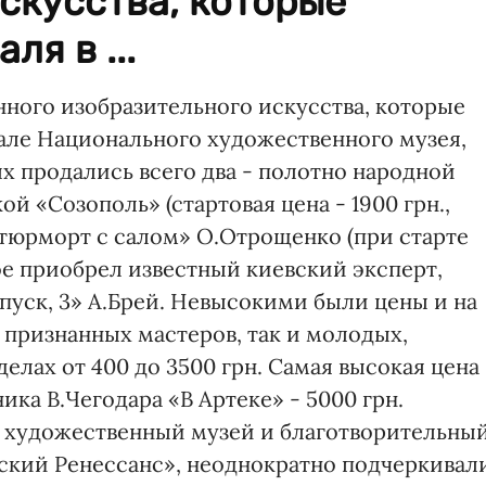
скусства, которые
ля в ...
ного изобразительного искусства, которые
зале Национального художественного музея,
ых продались всего два - полотно народной
 «Созополь» (стартовая цена - 1900 грн.,
Натюрморт с салом» О.Отрощенко (при старте
рое приобрел известный киевский эксперт,
пуск, 3» А.Брей. Невысокими были цены и на
, признанных мастеров, так и молодых,
елах от 400 до 3500 грн. Самая высокая цена
ика В.Чегодара «В Артеке» - 5000 грн.
й художественный музей и благотворительны
ский Ренессанс», неоднократно подчеркивал