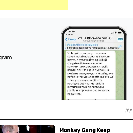
egram