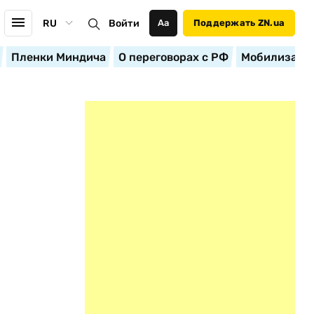
RU
Войти
Аа
Поддержать ZN.ua
Пленки Миндича
О переговорах с РФ
Мобилизация