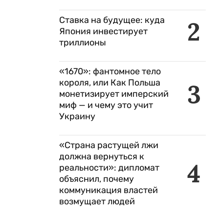
Ставка на будущее: куда
2
Япония инвестирует
триллионы
«1670»: фантомное тело
короля, или Как Польша
3
монетизирует имперский
миф — и чему это учит
Украину
«Страна растущей лжи
должна вернуться к
4
реальности»: дипломат
объяснил, почему
коммуникация властей
возмущает людей