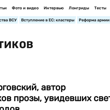
тьи
Фото и видео
Интервью
Лонгриды
Тесты
ства ВСУ
Вступление в ЕС: кластеры
Реформа армии
ТИКОВ
говский, автор
ов прозы, увидевших све
дов,...