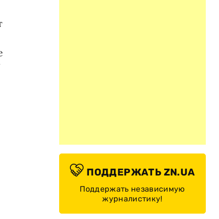
т
е
ПОДДЕРЖАТЬ ZN.UA
Поддержать независимую
журналистику!