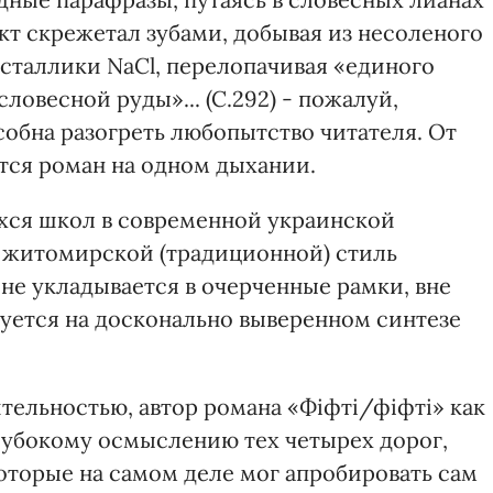
кт скрежетал зубами, добывая из несоленого
сталлики NaCl, перелопачивая «единого
словесной руды»... (С.292) - пожалуй,
обна разогреть любопытство читателя. От
ется роман на одном дыхании.
хся школ в современной украинской
и житомирской (традиционной) стиль
не укладывается в очерченные рамки, вне
руется на досконально выверенном синтезе
тельностью, автор романа «Фіфті/фіфті» как
глубокому осмыслению тех четырех дорог,
оторые на самом деле мог апробировать сам