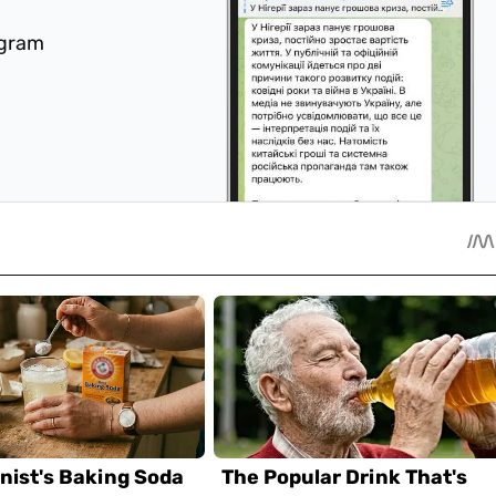
egram