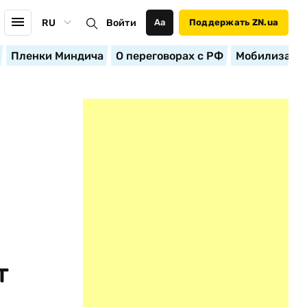
RU
Войти
Аа
Поддержать ZN.ua
Пленки Миндича
О переговорах с РФ
Мобилизация
т