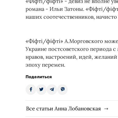
«Фіфті/фіфті» - девиз не вполне у
романа - Ильи Затоны. «Фіфті/фіф
наших соотечественников, начисто
«Фіфті/фіфті» А.Морговского мож
Украине постсоветского периода 
нравов, настроений, идей, желаний
эпоху перемен.
Поделиться
Все статьи Анна Лобановская