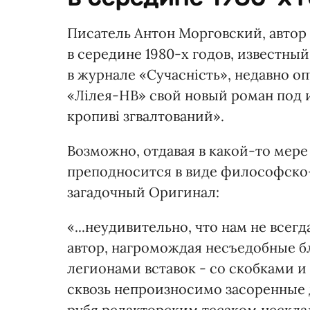
Писатель Антон Морговский, автор
в середине 1980-х годов, известн
в журнале «Сучасність», недавно о
«Лілея-НВ» свой новый роман под 
кропиві згвалтований».
Возможно, отдавая в какой-то мер
преподносится в виде философско-
загадочный Оригинал:
«...неудивительно, что нам не всегд
автор, нагромождая несъедобные б
легионами вставок - со скобками и 
сквозь непроизносимо засоренные
рубя редакторским тесаком нескла