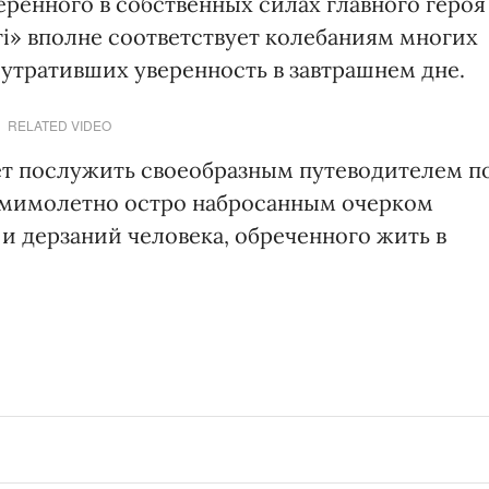
веренного в собственных силах главного героя
ті» вполне соответствует колебаниям многих
 утративших уверенность в завтрашнем дне.
RELATED VIDEO
ет послужить своеобразным путеводителем п
с мимолетно остро набросанным очерком
 и дерзаний человека, обреченного жить в