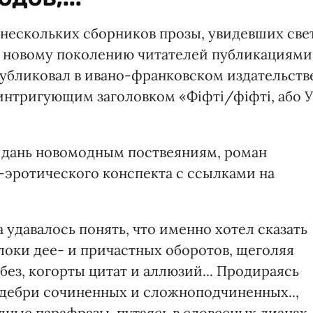
 нескольких сборников прозы, увидевших све
ый новому поколению читателей публикациями
публиковал в ивано-франковском издательств
интригующим заголовком «Фіфті/фіфті, або У
е дань новомодным поствеяниям, роман
эротического конспекта с ссылками на
а удавалось понять, что именно хотел сказать
локи дее- и причастных оборотов, щеголяя
без, когорты цитат и аллюзий... Продираясь
 дебри сочиненных и сложноподчиненных..,
дные парафразы, путаясь в словесных лианах