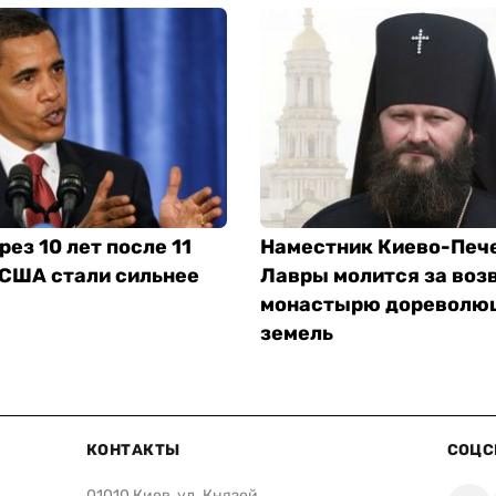
рез 10 лет после 11
Наместник Киево-Печ
 США стали сильнее
Лавры молится за воз
монастырю дореволю
земель
КОНТАКТЫ
СОЦС
01010 Киев, ул. Князей