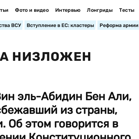
тьи
Фото и видео
Интервью
Лонгриды
Тесты
ства ВСУ
Вступление в ЕС: кластеры
Реформа армии
СА НИЗЛОЖЕН
ин эль-Абидин Бен Али,
сбежавший из страны,
. Об этом говорится в
ении Конституционного