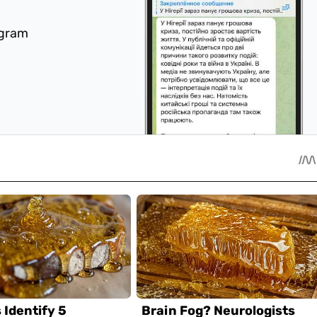
egram