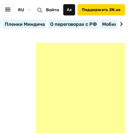
RU
Войти
Аа
Поддержать ZN.ua
Пленки Миндича
О переговорах с РФ
Мобилизация