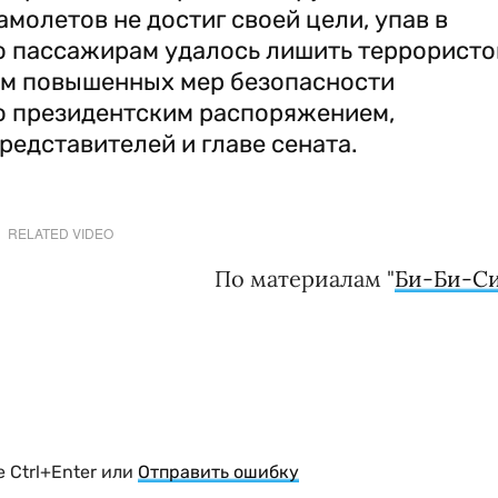
амолетов не достиг своей цели, упав в
го пассажирам удалось лишить террористо
им повышенных мер безопасности
но президентским распоряжением,
едставителей и главе сената.
RELATED VIDEO
По материалам "
Би-Би-С
 Ctrl+Enter или
Отправить ошибку