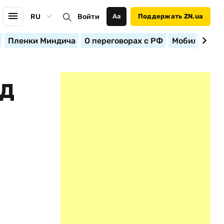
RU
Войти
Аа
Поддержать ZN.ua
Пленки Миндича
О переговорах с РФ
Мобилизация
ОД