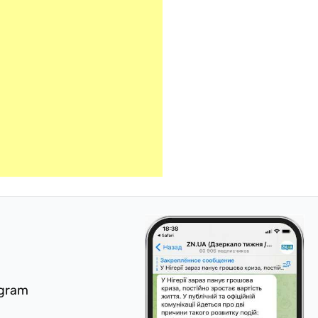
egram