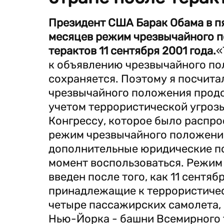
Президент США Барак Обама в пя
месяцев режим чрезвычайного п
терактов 11 сентября 2001 года.
«
к объявлению чрезвычайного пол
сохраняется. Поэтому я посчита
чрезвычайного положения продол
учетом террористической угрозы
Конгрессу, которое было распро
режим чрезвычайного положения
дополнительные юридические п
момент воспользоваться. Режим
введен после того, как 11 сентя
принадлежащие к террористичес
четыре пассажирских самолета, 
Нью-Йорка - башни Всемирного то