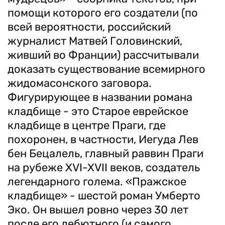
помощи которого его создатели (по
всей вероятности, российский
журналист Матвей Головинский,
живший во Франции) рассчитывали
доказать существование всемирного
жидомасонского заговора.
Фигурирующее в названии романа
кладбище - это Старое еврейское
кладбище в центре Праги, где
похоронен, в частности, Иегуда Лев
бен Бецалель, главный раввин Праги
на рубеже XVI-XVII веков, создатель
легендарного голема. «Пражское
кладбище» - шестой роман Умберто
Эко. Он вышел ровно через 30 лет
после его дебютного (и самого