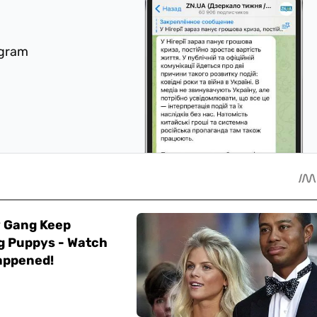
egram