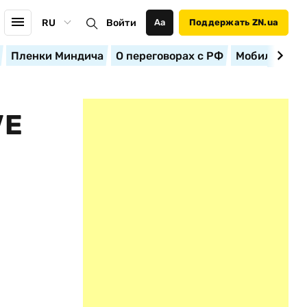
RU
Войти
Аа
Поддержать ZN.ua
Пленки Миндича
О переговорах с РФ
Мобилизация
VE