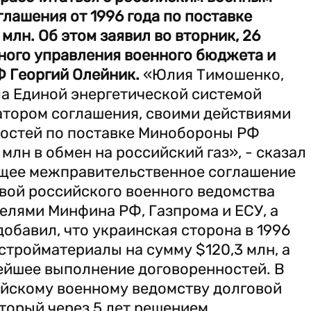
лашения от 1996 года по поставке
млн. Об этом заявил во вторник, 26
ного управления военного бюджета и
 Георгий Олейник.
«Юлия Тимошенко,
ла Единой энергетической системой
атором соглашения, своими действиями
остей по поставке Минобороны РФ
лн в обмен на российский газ», - сказал
ующее межправительственное соглашение
авой российского военного ведомства
елями Минфина РФ, Газпрома и ЕСУ, а
обавил, что украинская сторона в 1996
тройматериалы на сумму $120,3 млн, а
нейшее выполнение договоренностей. В
ийскому военному ведомству долговой
оторый через 5 лет решением