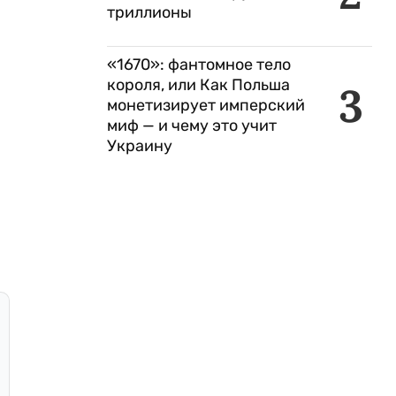
триллионы
«1670»: фантомное тело
короля, или Как Польша
3
монетизирует имперский
миф — и чему это учит
Украину