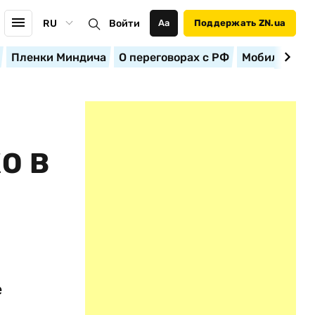
RU
Войти
Аа
Поддержать ZN.ua
Пленки Миндича
О переговорах с РФ
Мобилизация
О В