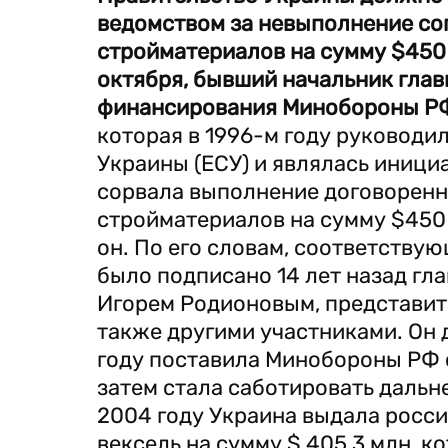
ведомством за невыполнение сог
стройматериалов на сумму $450 
октября, бывший начальник глав
финансирования Минобороны РФ
которая в 1996-м году руководи
Украины (ЕСУ) и являлась иници
сорвала выполнение договоренн
стройматериалов на сумму $450 м
он. По его словам, соответств
было подписано 14 лет назад гл
Игорем Родионовым, представит
также другими участниками. Он д
году поставила Минобороны РФ с
затем стала саботировать даль
2004 году Украина выдала росс
вексель на сумму $ 405,3 млн, к