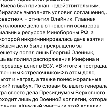
 Киева был признан недействительным.
обиралась выполнять условия соглашения, 
вестно», - отметил Олейник. Главная
 уголовное дело в отношении офицеров
иальных ресурсов Минобороны РФ, а
которой инкриминировалась дача взятки
нейшем дело было прекращено за
решетку попал лишь Георгий Олейник,
лишь выполнял распоряжения Минфина и
ереводу денег в ЕСУ. «В итоге я пострада
ственным «стрелочником» в этом деле,
ьгот и наград, а также понес моральные
ский главбух. По словам бывшего генерала
тра своего дела Президиумом Верховного
доходит лишь до Военной коллегии, котора
трении. «Каждый участник этой «сделки