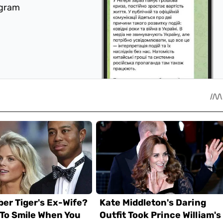
egram