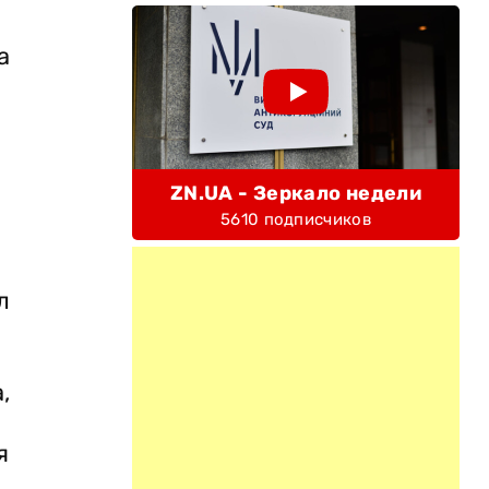
а
ZN.UA - Зеркало недели
5610 подписчиков
л
,
я