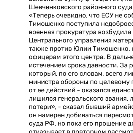
Шевченковского районного суда
«Теперь очевидно, что ЕСУ не с
Тимошенко поступила недобросо
военная прокуратура возбудила
Центрального управления матер
также против Юлии Тимошенко, 
офицерам этого центра. В даль
истечением срока давности. За 
который, по его словам, всего 
министра обороны по целевому п
от ее действий - оказался един
лишился генеральского звания, л
потери», - сказал бывший армей
он намерен добиваться пересмо
суда РФ, но пока его прошение 
отказывает в повторном рассмо