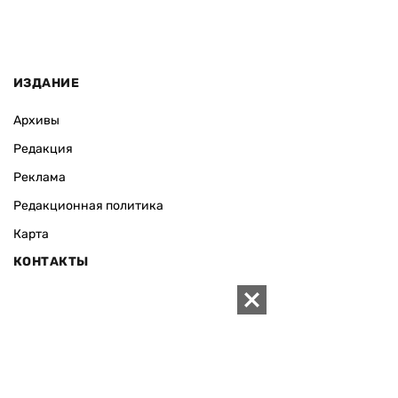
ИЗДАНИЕ
Архивы
Редакция
Реклама
Редакционная политика
Карта
КОНТАКТЫ
01010 Киев, ул. Князей Острожских, 19/1
Телефон редакции:
+380 (44) 280-04-85
Электронная почта редакции:
zn94@ukr.net