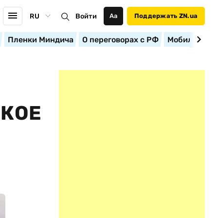
RU
Войти
Аа
Поддержать ZN.ua
Пленки Миндича
О переговорах с РФ
Мобилизация
КОЕ