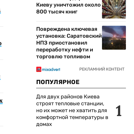
Киеву уничтожил около
м
800 тысяч книг
Повреждена ключевая
установка: Саратовский
о
НПЗ приостановил
переработку нефти и
торговлю топливом
с
ПОПУЛЯРНОЕ
Для двух районов Киева
х
строят тепловые станции,
1
но их может не хватить для
комфортной температуры в
домах