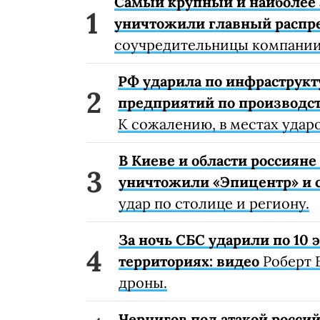
Самый крупный и наиболее 
уничтожили главный распр
соучредительницы компании
РФ ударила по инфраструкт
предприятий по производст
К сожалению, в местах удар
В Киеве и области россиян
уничтожили «Эпицентр» и с
удар по столице и региону.
За ночь СБС ударили по 10
территориях: видео
Роберт 
дроны.
Чернигов под атакой россий