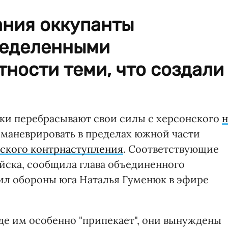
ания оккупанты
ределенными
тности теми, что создали
ки перебрасывают свои силы с херсонского
н
ь маневрировать в пределах южной части
ского контрнаступления
. Соответствующие
йска, сообщила глава объединенного
ил обороны юга Наталья Гуменюк в эфире
где им особенно "припекает", они вынуждены