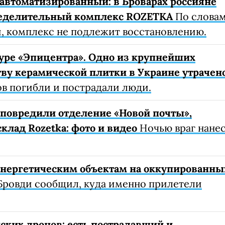
автоматизированный: в Броварах россияне
еделительный комплекс ROZETKA
По слова
, комплекс не подлежит восстановлению.
уре «Эпицентра». Одно из крупнейших
ву керамической плитки в Украине утрачен
ов погибли и пострадали люди.
е повредили отделение «Новой почты»,
клад Rozetka: фото и видео
Ночью враг нане
 энергетическим объектам на оккупированны
Бровди сообщил, куда именно прилетели
ских дронов: есть пострадавший и