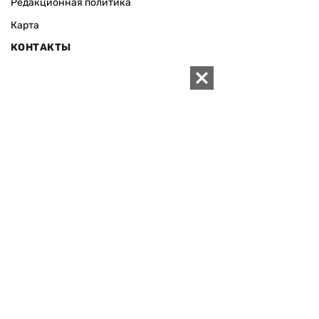
Редакционная политика
Карта
КОНТАКТЫ
01010 Киев, ул. Князей Острожских, 19/1
Телефон редакции:
+380 (44) 280-04-85
Электронная почта редакции:
zn94@ukr.net
Электронная почта службы новостей:
editor@zn.ua
СОЦСЕТИ
ПОДДЕРЖАТЬ ZN.UA
Поддержать независимую
журналистику!