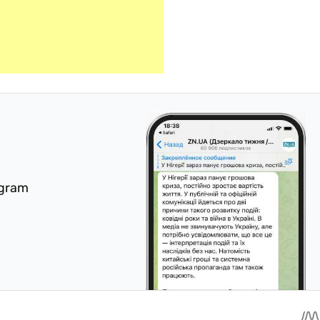
egram