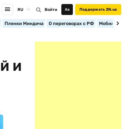
RU
Войти
Аа
Поддержать ZN.ua
Пленки Миндича
О переговорах с РФ
Мобилизация
Й И