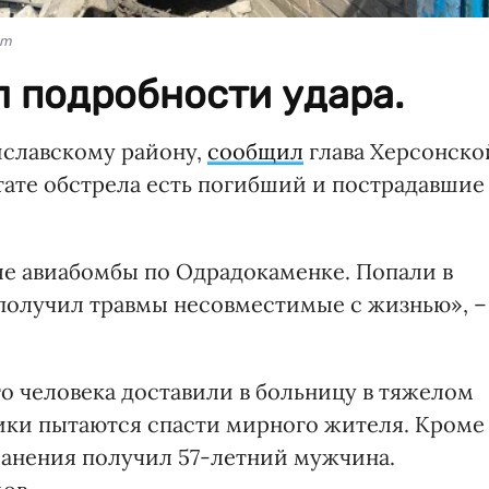
am
 подробности удара.
иславскому району,
сообщил
глава Херсонско
тате обстрела есть погибший и пострадавшие
е авиабомбы по Одрадокаменке. Попали в
получил травмы несовместимые с жизнью», –
го человека доставили в больницу в тяжелом
ики пытаются спасти мирного жителя. Кроме
ранения получил 57-летний мужчина.