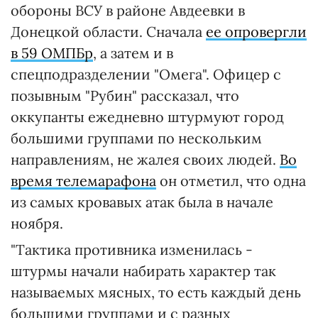
обороны ВСУ в районе Авдеевки в
Донецкой области. Сначала
ее опровергли
в 59 ОМПБр
, а затем и в
спецподразделении "Омега". Офицер с
позывным "Рубин" рассказал, что
оккупанты ежедневно штурмуют город
большими группами по нескольким
направлениям, не жалея своих людей.
Во
время телемарафона
он отметил, что одна
из самых кровавых атак была в начале
ноября.
"Тактика противника изменилась -
штурмы начали набирать характер так
называемых мясных, то есть каждый день
большими группами и с разных