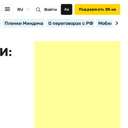
RU
Войти
Аа
Поддержать ZN.ua
Пленки Миндича
О переговорах с РФ
Мобилизация
И: