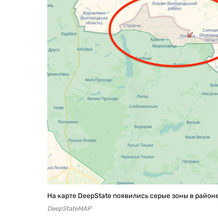
На карте DeepState появились серые зоны в район
DeepStateMAP