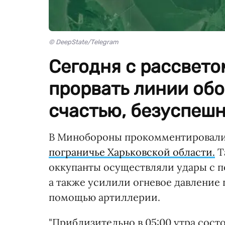
© DeepState/Telegram
Сегодня с рассвето
прорвать линии обо
счастью, безуспешн
В Минобороны прокомментировали
пограничье Харьковской области.
Т
оккупанты осуществляли удары с 
а также усилили огневое давление
помощью артиллерии.
"Приблизительно в 05:00 утра сос