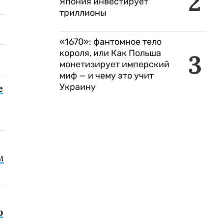
2
Япония инвестирует
триллионы
«1670»: фантомное тело
короля, или Как Польша
3
монетизирует имперский
миф — и чему это учит
Украину
е
м
о