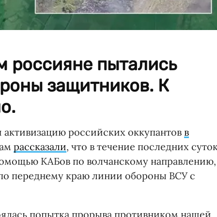
м россияне пытались
роны защитников. К
о.
 активизацию российских оккупантов
в
ам
рассказали
, что в течение последних суто
помощью КАБов по волчанскому направлению,
 по переднему краю линии обороны ВСУ с
тоялась попытка прорыва противником нашей