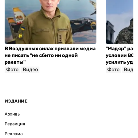
В Воздушных силах призвали медиа
"Мадяр" расс
не писать "не сбито ни одной
условии ВСУ 
ракеты"
усилить уда
Фото
Видео
Фото
Виде
ИЗДАНИЕ
Архивы
Редакция
Реклама