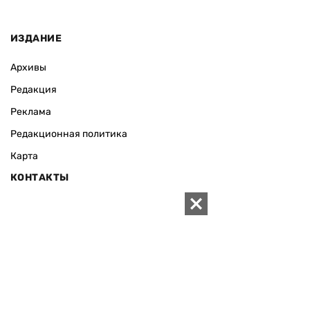
ИЗДАНИЕ
Архивы
Редакция
Реклама
Редакционная политика
Карта
КОНТАКТЫ
01010 Киев, ул. Князей Острожских, 19/1
Телефон редакции:
+380 (44) 280-04-85
Электронная почта редакции:
zn94@ukr.net
Электронная почта службы новостей:
editor@zn.ua
СОЦСЕТИ