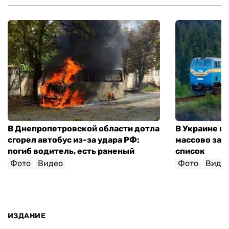
В Днепропетровской области дотла
В Украине и
сгорел автобус из-за удара РФ:
массово зад
погиб водитель, есть раненый
список
Фото
Видео
Фото
Виде
ИЗДАНИЕ