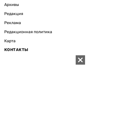
Архивы
Редакция
Реклама
Редакционная политика
Карта
КОНТАКТЫ
01010 Киев, ул. Князей Острожских, 19/1
Телефон редакции:
+380 (44) 280-04-85
Электронная почта редакции:
zn94@ukr.net
Электронная почта службы новостей:
editor@zn.ua
СОЦСЕТИ