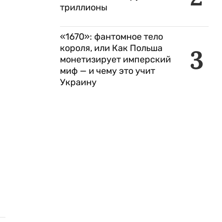
триллионы
«1670»: фантомное тело
короля, или Как Польша
3
монетизирует имперский
миф — и чему это учит
Украину