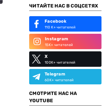
ЧИТАЙТЕ НАС В СОЦСЕТЯХ
Facebook
110 K+ читателей
Instagram
15K+ читателей
X
100K+ читателей
Telegram
60K+ читателей
СМОТРИТЕ НАС НА
YOUTUBE