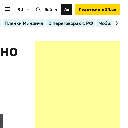
RU
Войти
Аа
Поддержать ZN.ua
Пленки Миндича
О переговорах с РФ
Мобилизация
ЗНО