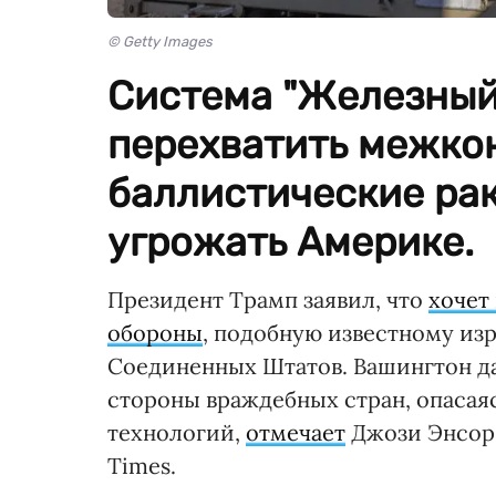
© Getty Images
Система "Железный
перехватить межко
баллистические рак
угрожать Америке.
Президент Трамп заявил, что
хочет
обороны
, подобную известному из
Соединенных Штатов. Вашингтон да
стороны враждебных стран, опасаяс
технологий,
отмечает
Джози Энсор,
Times.