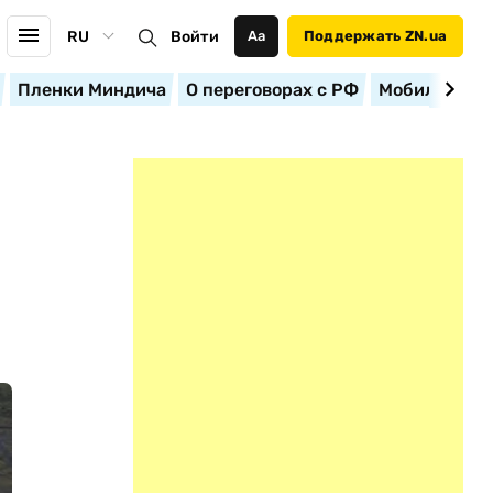
RU
Войти
Аа
Поддержать ZN.ua
Пленки Миндича
О переговорах с РФ
Мобилизация