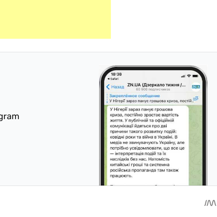
egram