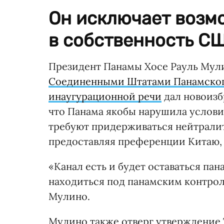
Он исключает возм
в собственность СШ
Президент Панамы Хосе Рауль Мул
Соединенными Штатами Панамског
инаугурационной речи
дал новоизб
что Панама якобы нарушила условия
требуют придерживаться нейтралите
предоставляя преференции Китаю
«Канал есть и будет оставаться пан
находиться под панамским контрол
Мулино.
Мулино также отверг утверждение Т