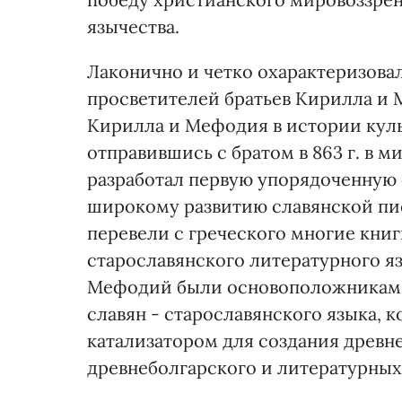
язычества.
Лаконично и четко охарактеризова
просветителей братьев Кирилла и 
Кирилла и Мефодия в истории куль
отправившись с братом в 863 г. в 
разработал первую упорядоченную 
широкому развитию славянской пи
перевели с греческого многие кни
старославянского литературного я
Мефодий были основоположниками 
славян - старославянского языка, 
катализатором для создания древн
древнеболгарского и литературных