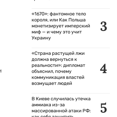
«1670»: фантомное тело
короля, или Как Польша
3
монетизирует имперский
миф — и чему это учит
Украину
«Страна растущей лжи
должна вернуться к
4
реальности»: дипломат
и
объяснил, почему
коммуникация властей
возмущает людей
В Киеве случилась утечка
5
аммиака из-за
массированной атаки РФ:
как себя защитить