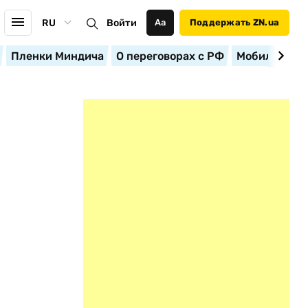
RU
Войти
Аа
Поддержать ZN.ua
Пленки Миндича
О переговорах с РФ
Мобилизация