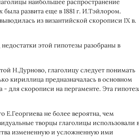
глаголицы наибольшее распространение
 была развита еще в 1881 г. И.Тэйлором.
 выводилась из византийской скорописи IX в.
 недостатки этой гипотезы разобраны в
той Н.Дурново, глаголицу следует понимать
ько кириллица предназначалась в основном
а - для скорописи на пергаменте. Эта гипотез
о Е.Георгиева не более вероятна, чем
видуальные творцы глаголицы использовали 
ества измененную и усложненную ими