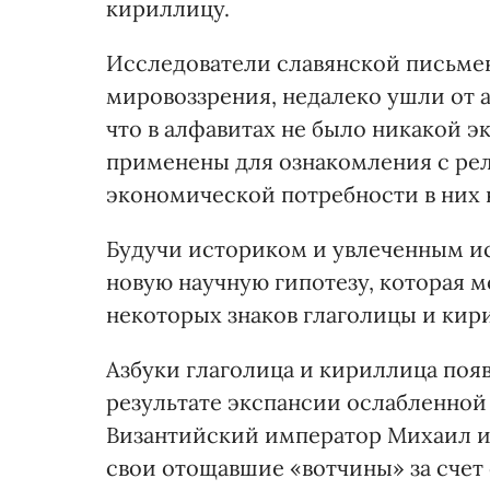
кириллицу.
Исследователи славянской письмен
мировоззрения, недалеко ушли от а
что в алфавитах не было никакой 
применены для ознакомления с рел
экономической потребности в них 
Будучи историком и увлеченным ис
новую научную гипотезу, которая 
некоторых знаков глаголицы и кир
Азбуки глаголица и кириллица появ
результате экспансии ослабленно
Византийский император Михаил и
свои отощавшие «вотчины» за счет 