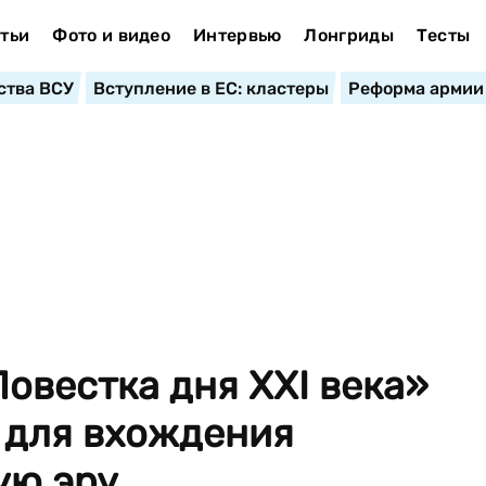
тьи
Фото и видео
Интервью
Лонгриды
Тесты
ства ВСУ
Вступление в ЕС: кластеры
Реформа армии
овестка дня ХХI века»
 для вхождения
ю эру ...