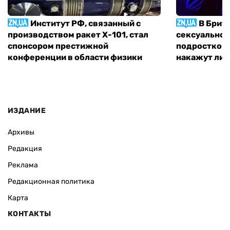
Институт РФ, связанный с
В Брит
производством ракет Х-101, стал
сексуальное
спонсором престижной
подростком 
конференции в области физики
накажут ли 
ИЗДАНИЕ
Архивы
Редакция
Реклама
Редакционная политика
Карта
КОНТАКТЫ