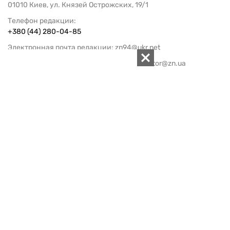
01010 Киев, ул. Князей Острожских, 19/1
Телефон редакции:
+380 (44) 280-04-85
Электронная почта редакции:
zn94@ukr.net
Электронная почта службы новостей:
editor@zn.ua
СОЦСЕТИ
ПОДДЕРЖАТЬ ZN.UA
Поддержать независимую
журналистику!
ЗЕРКАЛО НЕДЕЛИ
не подводим с 1994-го года
АРХИВ