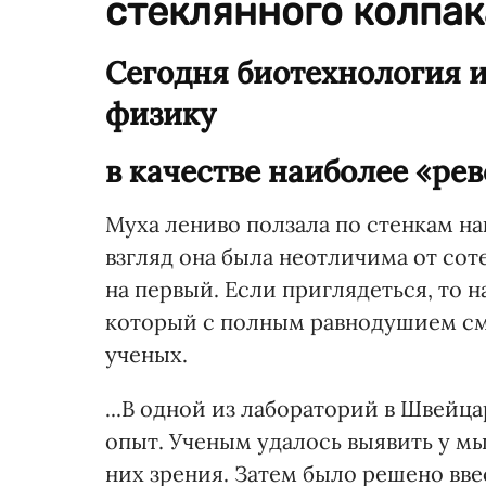
стеклянного колпака
Сегодня биотехнология 
физику
в качестве наиболее «ре
Муха лениво ползала по стенкам на
взгляд она была неотличима от сот
на первый. Если приглядеться, то н
который с полным равнодушием см
ученых.
...В одной из лабораторий в Швей
опыт. Ученым удалось выявить у м
них зрения. Затем было решено ввес