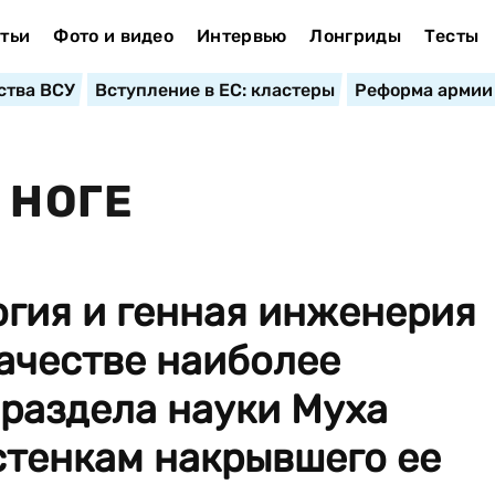
тьи
Фото и видео
Интервью
Лонгриды
Тесты
ства ВСУ
Вступление в ЕС: кластеры
Реформа армии
 НОГЕ
огия и генная инженерия
ачестве наиболее
раздела науки Муха
стенкам накрывшего ее