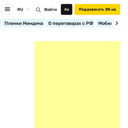
RU
Войти
Аа
Поддержать ZN.ua
Пленки Миндича
О переговорах с РФ
Мобилизация