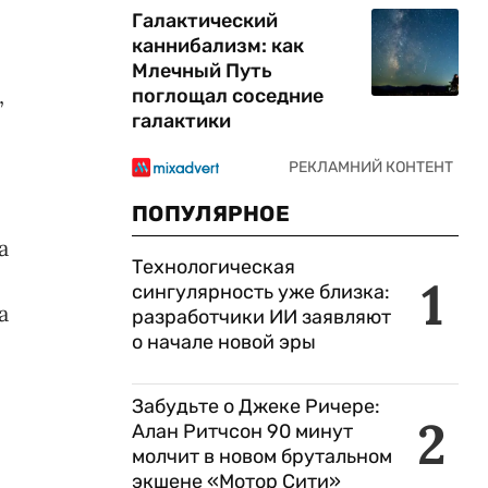
Галактический
каннибализм: как
Млечный Путь
,
поглощал соседние
галактики
ПОПУЛЯРНОЕ
и
а
Технологическая
1
сингулярность уже близка:
а
разработчики ИИ заявляют
о начале новой эры
Забудьте о Джеке Ричере:
2
Алан Ритчсон 90 минут
молчит в новом брутальном
экшене «Мотор Сити»