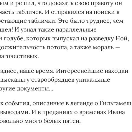
м и решил, что доказать свою правоту он
асть табличек. И отправился на поиски в
стающие таблички. Это было труднее, чем
нашел! И узнал такие параллельные
и голубе, которых выпускал на разведку Ной,
одолжительность потопа, а также мораль —
лагочестивых.
зднее, наше время. Интереснейшие находки
разысканы у старообрядцев уникальные
ругие документы...
 как события, описанные в легенде о Гильгамеш
 выводами. И в преданиях о временах Ивана
овольно много белых пятен.