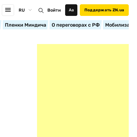
RU
Войти
Аа
Поддержать ZN.ua
Пленки Миндича
О переговорах с РФ
Мобилизация