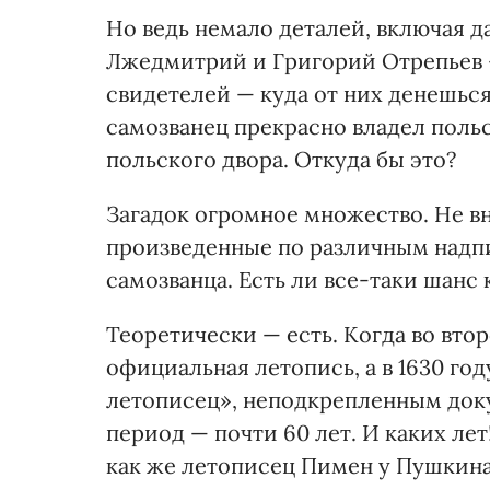
Но ведь немало деталей, включая да
Лжедмитрий и Григорий Отрепьев 
свидетелей — куда от них денешься?
самозванец прекрасно владел польс
польского двора. Откуда бы это?
Загадок огромное множество. Не в
произведенные по различным надп
самозванца. Есть ли все-таки шанс
Теоретически — есть. Когда во вто
официальная летопись, а в 1630 г
летописец», неподкрепленным док
период — почти 60 лет. И каких лет
как же летописец Пимен у Пушкина