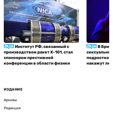
Институт РФ, связанный с
В Брит
производством ракет Х-101, стал
сексуальное
спонсором престижной
подростком 
конференции в области физики
накажут ли 
ИЗДАНИЕ
Архивы
Редакция