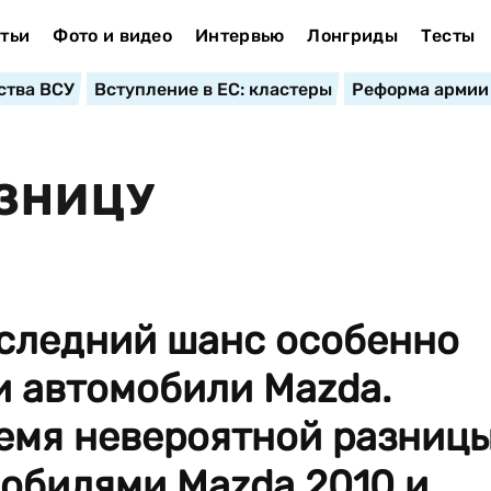
тьи
Фото и видео
Интервью
Лонгриды
Тесты
ства ВСУ
Вступление в ЕС: кластеры
Реформа армии
АЗНИЦУ
оследний шанс особенно
и автомобили Mazda.
ремя невероятной разниц
мобилями Mazda 2010 и