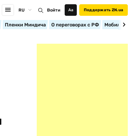
RU
Войти
Аа
Поддержать ZN.ua
Пленки Миндича
О переговорах с РФ
Мобилизация
ы