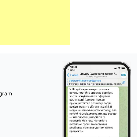
egram