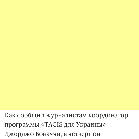
Как сообщил журналистам координатор
программы «TACIS для Украины»
Джорджо Боначчи, в четверг он