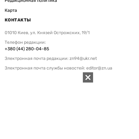
Редакционная политика
Карта
КОНТАКТЫ
01010 Киев, ул. Князей Острожских, 19/1
Телефон редакции:
+380 (44) 280-04-85
Электронная почта редакции:
zn94@ukr.net
Электронная почта службы новостей:
editor@zn.ua
СОЦСЕТИ
ПОДДЕРЖАТЬ ZN.UA
Поддержать независимую
журналистику!