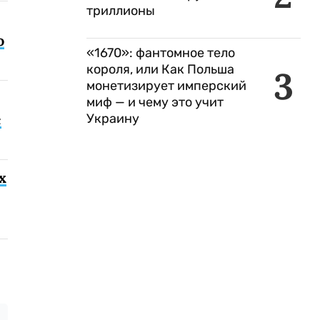
триллионы
о
«1670»: фантомное тело
короля, или Как Польша
3
монетизирует имперский
миф — и чему это учит
Украину
с
х