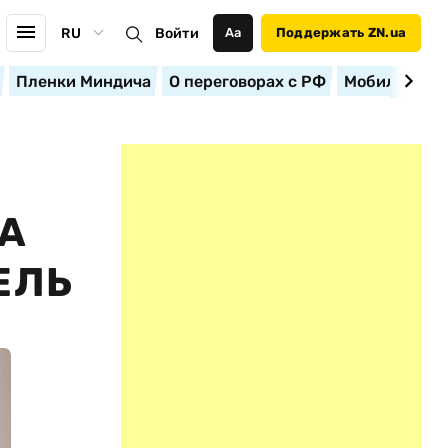
RU
Войти
Аа
Поддержать ZN.ua
Пленки Миндича
О переговорах с РФ
Мобилизация
А
ЕЛЬ