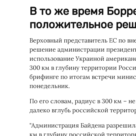
В то же время Борр
положительное ре
Верховный представитель ЕС по в
решение администрации президен
использование Украиной американс
300 км в глубину территории Росс
брифинге по итогам встречи минис
понедельник.
По его словам, радиус в 300 км – н
далеко вглубь российской террито
"Администрация Байдена разрешила
км в глубину российской территории