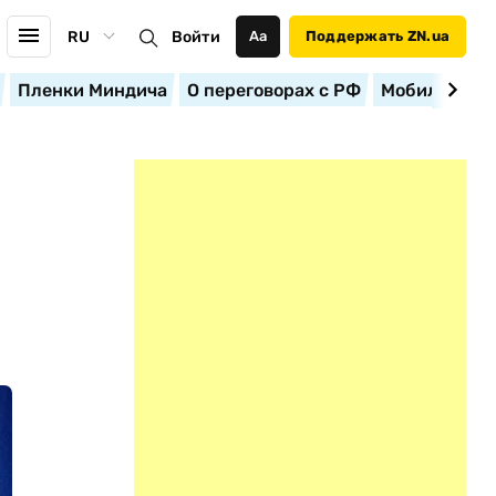
RU
Войти
Аа
Поддержать ZN.ua
Пленки Миндича
О переговорах с РФ
Мобилизация