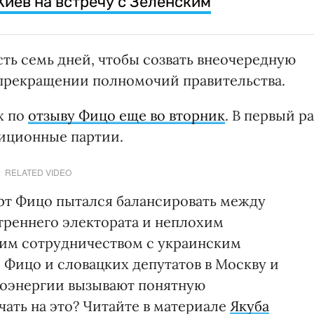
Киев на встречу с Зеленским
сть семь дней, чтобы созвать внеочередную
 прекращении полномочий правительства.
х по
отзыву Фицо еще во вторник
. В первый ра
зиционные партии.
RELATED VIDEO
рт Фицо пытался балансировать между
треннего электората и неплохим
им сотрудничеством с украинским
 Фицо и словацких депутатов в Москву и
роэнергии вызывают понятную
чать на это? Читайте в материале
Якуба