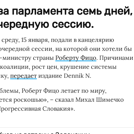
ва парламента семь дней,
очередную сессию.
реду, 15 января, подали в канцелярию
очередной сессии, на которой они хотели бы
р-министру страны
Роберту Фицо
. Причинами
 коалиции, рост цен, крушение системы
ику,
передает
издание Dennik N.
блемы, Роберт Фицо летает по миру,
ется роскошью», – сказал Михал Шимечко
рогрессивная Словакия».