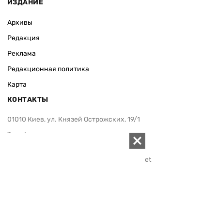
ИЗДАНИЕ
Архивы
Редакция
Реклама
Редакционная политика
Карта
КОНТАКТЫ
01010 Киев, ул. Князей Острожских, 19/1
Телефон редакции:
+380 (44) 280-04-85
Электронная почта редакции:
zn94@ukr.net
Электронная почта службы новостей:
editor@zn.ua
СОЦСЕТИ