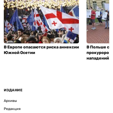
В Европе опасаются риска аннексии
В Польше соз
Южной Осетии
прокуроров 
нападений н
ИЗДАНИЕ
Архивы
Редакция