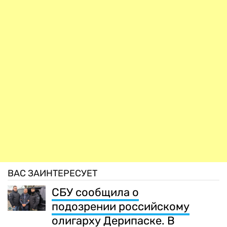
ВАС ЗАИНТЕРЕСУЕТ
СБУ сообщила о
подозрении российскому
олигарху Дерипаске. В