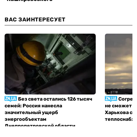
ВАС ЗАИНТЕРЕСУЕТ
Без света остались 126 тысяч
Согрет
семей: Россия нанесла
не сможет п
значительный ущерб
Харькова с 
энергообъектам
теплоснабж
Днепропетровской области