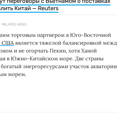
т переговоры с Вьетнамом о поставках
лить Китай — Reuters
RELATED VIDEO
шим торговым партнером в Юго-Восточной
с США
является тяжелой балансировкой межд
оном и не огорчать Пекин, хотя Ханой
тая в Южно-Китайском море. Две страны
 богатый энергоресурсами участок акватории
ным морем.