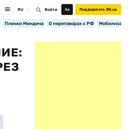
RU
Войти
Аа
Поддержать ZN.ua
Пленки Миндича
О переговорах с РФ
Мобилизация
ИЕ:
РЕЗ