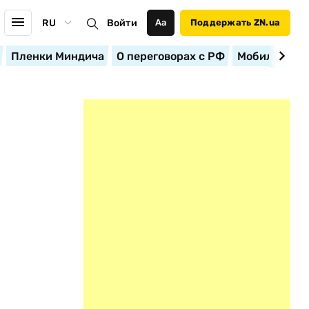
RU
Войти
Аа
Поддержать ZN.ua
Пленки Миндича
О переговорах с РФ
Мобилизация