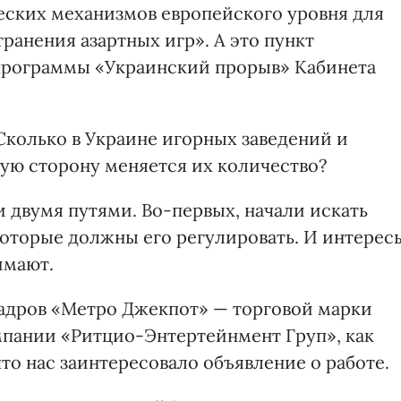
ских механизмов европейского уровня для
анения азартных игр». А это пункт
 программы «Украинский прорыв» Кабинета
Сколько в Украине игорных заведений и
кую сторону меняется их количество?
 двумя путями. Во-первых, начали искать
которые должны его регулировать. И интерес
имают.
кадров «Метро Джекпот» — торговой марки
мпании «Ритцио-Энтертейнмент Груп», как
 что нас заинтересовало объявление о работе.