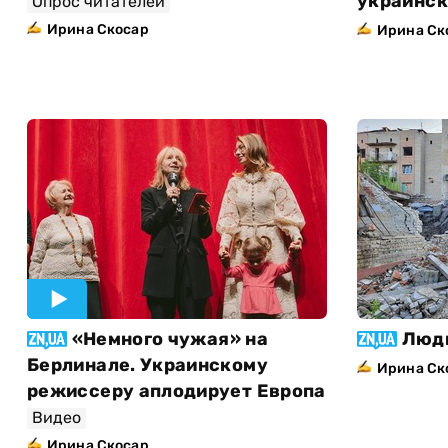
украинск
Опрос читателей
Ирина Скосар
Ирина Ск
«Немного чужая» на
Люди
Берлинале. Украинскому
Ирина Ск
режиссеру аплодирует Европа
Видео
Ирина Скосар