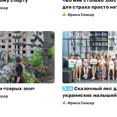
ому спорту
«Во мне столько злос
для страха просто не
осар
Ирина Скосар
 «серых зон»
Сказочный лес д
украинских малышей
осар
Ирина Скосар