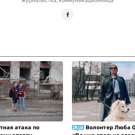
журналистка, коммуникационница
тная атака по
Волонтер Люба О