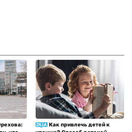
рехова:
Как привлечь детей к