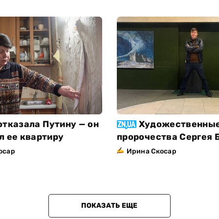
отказала Путину — он
Художественны
л ее квартиру
пророчества Сергея 
осар
Ирина Скосар
ПОКАЗАТЬ ЕЩЕ