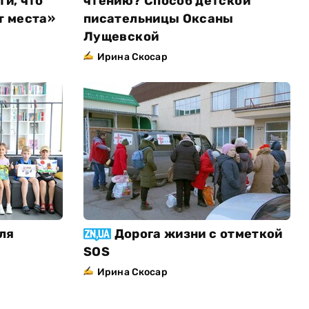
ти, что
чтению? Способ детской
т места»
писательницы Оксаны
Лущевской
Ирина Скосар
ля
Дорога жизни с отметкой
SOS
Ирина Скосар